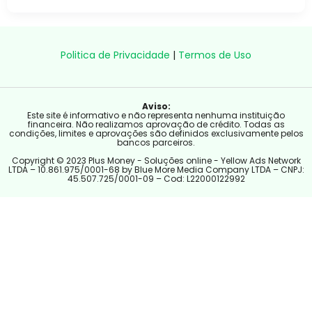
Politica de Privacidade
|
Termos de Uso
Aviso:
Este site é informativo e não representa nenhuma instituição
financeira. Não realizamos aprovação de crédito. Todas as
condições, limites e aprovações são definidos exclusivamente pelos
bancos parceiros.
Copyright © 2023 Plus Money - Soluções online - Yellow Ads Network
LTDA – 10.861.975/0001-68 by Blue More Media Company LTDA – CNPJ:
45.507.725/0001-09 – Cod: L22000122992