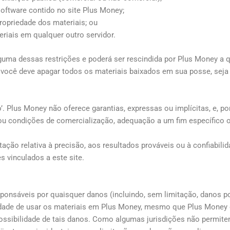
software contido no site Plus Money;
ropriedade dos materiais; ou
eriais em qualquer outro servidor.
lguma dessas restrições e poderá ser rescindida por Plus Money a
, você deve apagar todos os materiais baixados em sua posse, sej
. Plus Money não oferece garantias, expressas ou implícitas, e, po
as ou condições de comercialização, adequação a um fim específico 
ção relativa à precisão, aos resultados prováveis ​​ou à confiabil
s vinculados a este site.
sáveis ​​por quaisquer danos (incluindo, sem limitação, danos po
idade de usar os materiais em Plus Money, mesmo que Plus Money 
possibilidade de tais danos. Como algumas jurisdições não permit