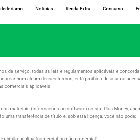
dedorismo
Notícias
Renda Extra
Consumo
F
os de serviço, todas as leis e regulamentos aplicáveis ​​e concord
ncordar com algum desses termos, está proibido de usar ou acessa
as comerciais aplicáveis.
os materiais (informações ou software) no site Plus Money, apena
o uma transferência de título e, sob esta licença, você não pode:
 exibição pública (comercial ou não comercial);