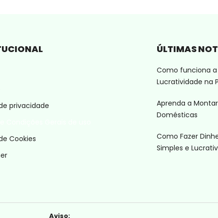
TUCIONAL
ÚLTIMAS NOT
Como funciona a 
Lucratividade na P
o
Aprenda a Montar
 de privacidade
Domésticas
e Condições Gerais de uso
Como Fazer Dinhei
 de Cookies
Simples e Lucrativ
mer
Aviso: