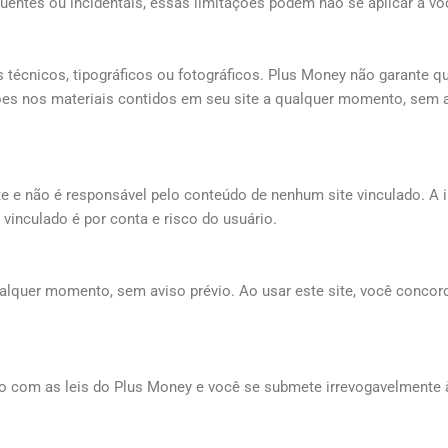
üentes ou incidentais, essas limitações podem não se aplicar a vo
s técnicos, tipográficos ou fotográficos. Plus Money não garante q
ções nos materiais contidos em seu site a qualquer momento, sem 
e e não é responsável pelo conteúdo de nenhum site vinculado. A i
vinculado é por conta e risco do usuário.
alquer momento, sem aviso prévio. Ao usar este site, você concord
o com as leis do Plus Money e você se submete irrevogavelmente à 