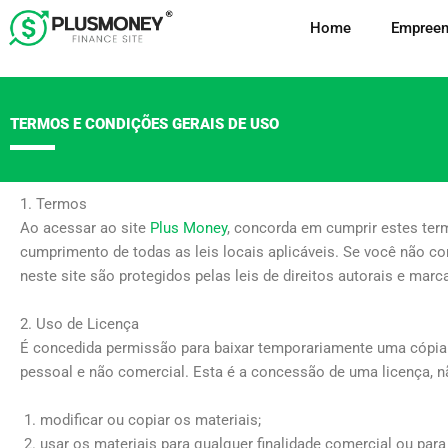
Ir
Home
Empreen
para
o
conteúdo
TERMOS E CONDIÇÕES GERAIS DE USO
1. Termos
Ao acessar ao site
Plus Money
, concorda em cumprir estes term
cumprimento de todas as leis locais aplicáveis. Se você não co
neste site são protegidos pelas leis de direitos autorais e marc
2. Uso de Licença
É concedida permissão para baixar temporariamente uma cópia d
pessoal e não comercial. Esta é a concessão de uma licença, nã
modificar ou copiar os materiais;
usar os materiais para qualquer finalidade comercial ou para