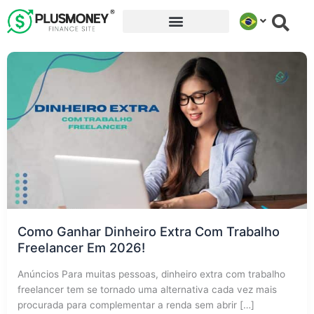
Ir
para
o
conteúdo
Como Ganhar Dinheiro Extra Com Trabalho
Freelancer Em 2026!
Anúncios Para muitas pessoas, dinheiro extra com trabalho
freelancer tem se tornado uma alternativa cada vez mais
procurada para complementar a renda sem abrir […]