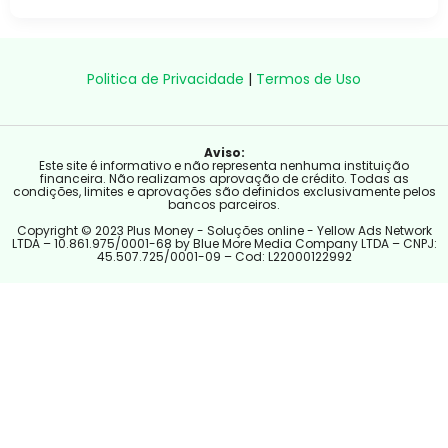
Politica de Privacidade
|
Termos de Uso
Aviso:
Este site é informativo e não representa nenhuma instituição
financeira. Não realizamos aprovação de crédito. Todas as
condições, limites e aprovações são definidos exclusivamente pelos
bancos parceiros.
Copyright © 2023 Plus Money - Soluções online - Yellow Ads Network
LTDA – 10.861.975/0001-68 by Blue More Media Company LTDA – CNPJ:
45.507.725/0001-09 – Cod: L22000122992