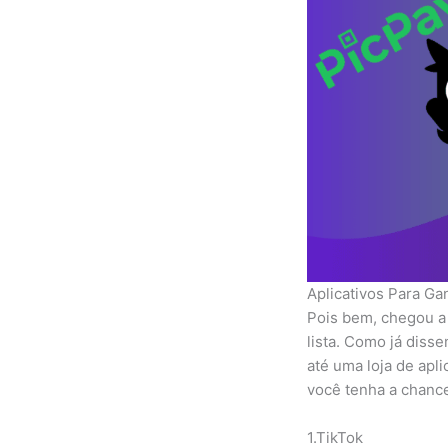
Aplicativos Para G
Pois bem, chegou a 
lista. Como já diss
até uma loja de apl
você tenha a chance
1.TikTok