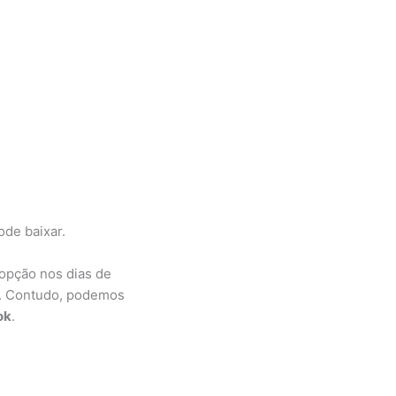
de baixar.
 opção nos dias de
es. Contudo, podemos
ok
.