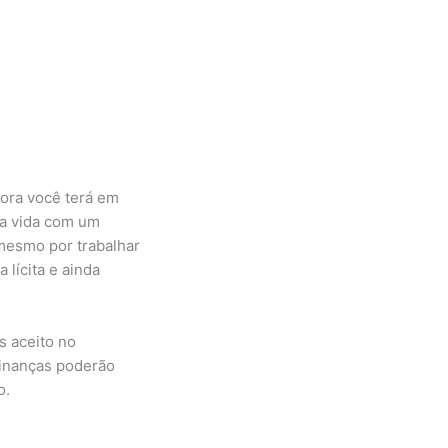
gora você terá em
ma vida com um
mesmo por trabalhar
 lícita e ainda
s aceito no
finanças poderão
o.