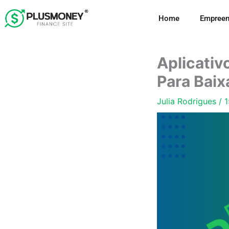
Ir
Home
Empreen
para
o
conteúdo
Aplicativ
Para Baix
Julia Rodrigues
/
1