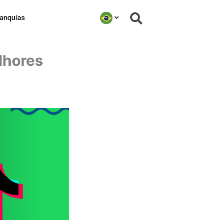
ranquias
lhores