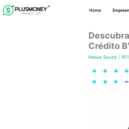
Ir
Home
Empreen
para
o
conteúdo
Descubra 
Crédito B
Nessa Souza
/
16.