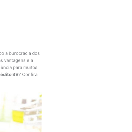
po a burocracia dos
as vantagens e a
iência para muitos.
rédito BV
? Confira!