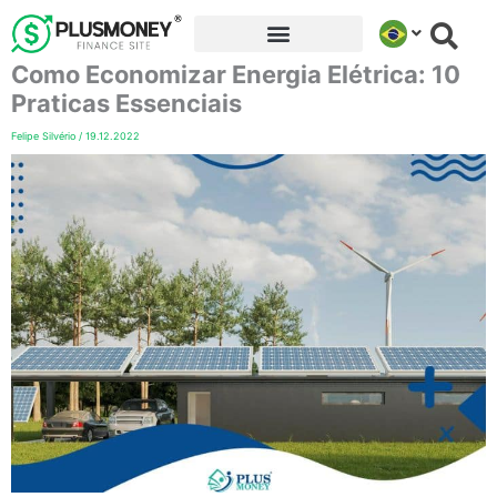
Ir
para
Como Economizar Energia Elétrica: 10
o
conteúdo
Praticas Essenciais
Felipe Silvério
/
19.12.2022