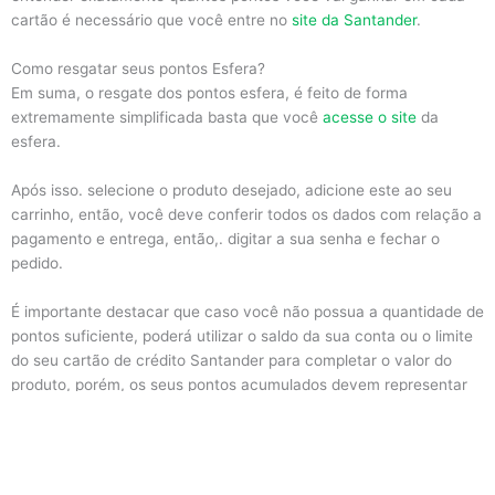
cartão é necessário que você entre no
site da Santander
.
Como resgatar seus pontos Esfera?
Em suma, o resgate dos pontos esfera, é feito de forma
extremamente simplificada basta que você
acesse o site
da
esfera.
Após isso. selecione o produto desejado, adicione este ao seu
carrinho, então, você deve conferir todos os dados com relação a
pagamento e entrega, então,. digitar a sua senha e fechar o
pedido.
É importante destacar que caso você não possua a quantidade de
pontos suficiente, poderá utilizar o saldo da sua conta ou o limite
do seu cartão de crédito Santander para completar o valor do
produto, porém, os seus pontos acumulados devem representar
no mínimo 40% do valor total do produto
Aprendeu
como funciona o programa de pontos esfera
? Simples,
não é mesmo? Compartilhe com alguém que está com dificuldade