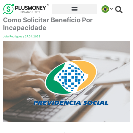
Ir
para
Como Solicitar Benefício Por
o
conteúdo
Incapacidade
Julia Rodrigues
/
27.04.2023