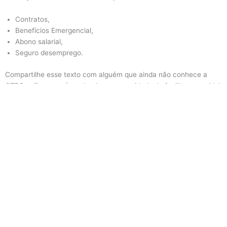
Contratos,
Benefícios Emergencial,
Abono salarial,
Seguro desemprego.
Compartilhe esse texto com alguém que ainda não conhece a
CTPS online
e está perdendo a oportunidade de facilitar sua vida!
Politica de Privacidade
|
Termos de Uso
Aviso:
Este site é informativo e não representa nenhuma instituição
financeira. Não realizamos aprovação de crédito. Todas as
condições, limites e aprovações são definidos exclusivamente pelos
bancos parceiros.
Copyright © 2023 Plus Money - Soluções online - Yellow Ads Network
LTDA – 10.861.975/0001-68 by Blue More Media Company LTDA – CNPJ:
45.507.725/0001-09 – Cod: L22000122992