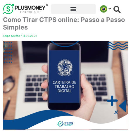
Ir
para
Como Tirar CTPS online: Passo a Passo
o
conteúdo
Simples
Felipe Silvério
/
11.06.2022