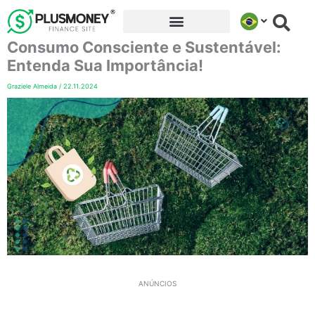
Ir
para
Consumo Consciente e Sustentável:
o
conteúdo
Entenda Sua Importância!
Graziele Almeida
/
22.11.2024
ANÚNCIOS