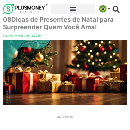
Ir
para
08Dicas de Presentes de Natal para
o
conteúdo
Surpreender Quem Você Ama!
Graziele Almeida
/
05.12.2025
ANÚNCIOS