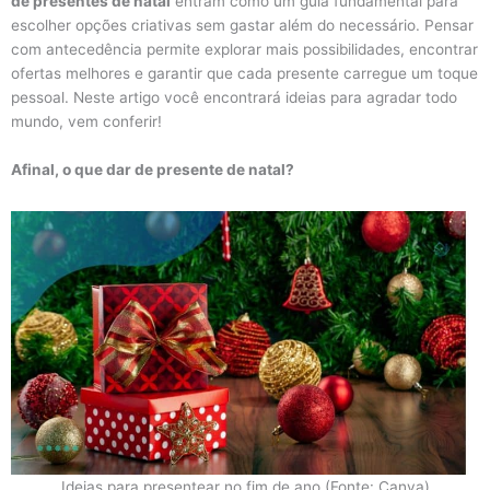
de presentes de natal
entram como um guia fundamental para
escolher opções criativas sem gastar além do necessário. Pensar
com antecedência permite explorar mais possibilidades, encontrar
ofertas melhores e garantir que cada presente carregue um toque
pessoal. Neste artigo você encontrará ideias para agradar todo
mundo, vem conferir!
Afinal, o que dar de presente de natal?
Ideias para presentear no fim de ano (Fonte: Canva)