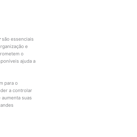
r
são essenciais
organização e
mprometem o
poníveis ajuda a
m para o
der a controlar
 e aumenta suas
randes