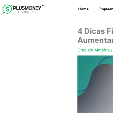
Ir
Home
Empreen
para
o
conteúdo
4 Dicas F
Aumentar
Graziele Almeida