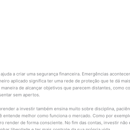
r ajuda a criar uma segurança financeira. Emergências acontece
heiro aplicado significa ter uma rede de proteção que te dá mais
 maneira de alcançar objetivos que parecem distantes, como c
osentar sem apertos.
render a investir também ensina muito sobre disciplina, paciên
cê entende melhor como funciona o mercado. Como por exemplo,
ro render de forma consciente. No fim das contas, investir não
nhar liberdade e ter mais controle da sua própria vida.