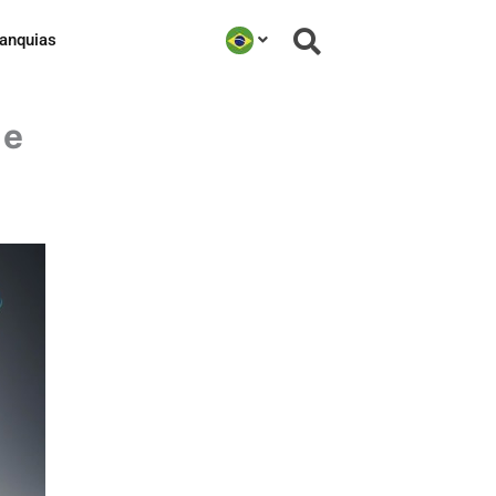
ranquias
 e