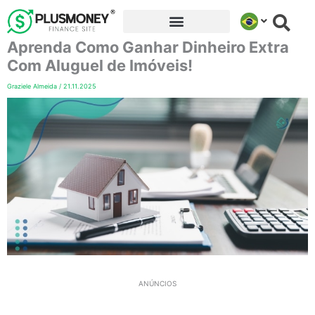
Ir
para
Aprenda Como Ganhar Dinheiro Extra
o
conteúdo
Com Aluguel de Imóveis!
Graziele Almeida
/
21.11.2025
ANÚNCIOS