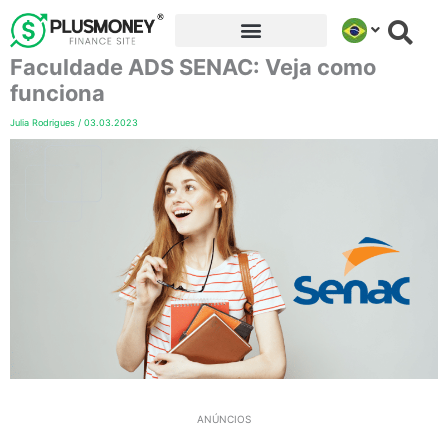
Ir
para
Faculdade ADS SENAC: Veja como
o
conteúdo
funciona
Julia Rodrigues
/
03.03.2023
ANÚNCIOS