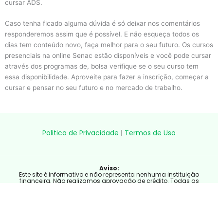
cursar ADS.
Caso tenha ficado alguma dúvida é só deixar nos comentários
responderemos assim que é possível. E não esqueça todos os
dias tem conteúdo novo, faça melhor para o seu futuro. Os cursos
presenciais na online Senac estão disponíveis e você pode cursar
através dos programas de, bolsa verifique se o seu curso tem
essa disponibilidade. Aproveite para fazer a inscrição, começar a
cursar e pensar no seu futuro e no mercado de trabalho.
Politica de Privacidade
|
Termos de Uso
Aviso:
Este site é informativo e não representa nenhuma instituição
financeira. Não realizamos aprovação de crédito. Todas as
condições, limites e aprovações são definidos exclusivamente pelos
bancos parceiros.
Copyright © 2023 Plus Money - Soluções online - Yellow Ads Network
LTDA – 10.861.975/0001-68 by Blue More Media Company LTDA – CNPJ: