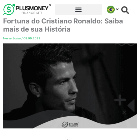
Ir
para
Fortuna do Cristiano Ronaldo: Saiba
o
conteúdo
mais de sua História
Nessa Souza
/
08.09.2022