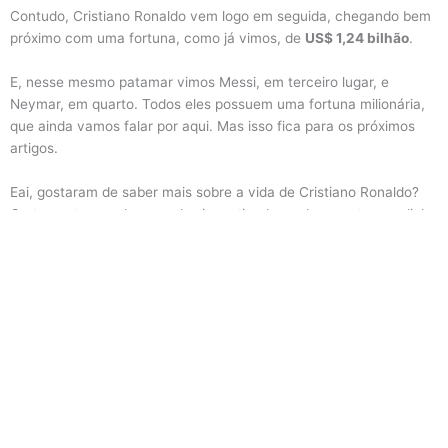
Contudo, Cristiano Ronaldo vem logo em seguida, chegando bem
próximo com uma fortuna, como já vimos, de
US$ 1,24 bilhão
.
E, nesse mesmo patamar vimos Messi, em terceiro lugar, e
Neymar, em quarto. Todos eles possuem uma fortuna milionária,
que ainda vamos falar por aqui. Mas isso fica para os próximos
artigos.
Eai, gostaram de saber mais sobre a vida de Cristiano Ronaldo?
Certamente, um dos grandes incentivadores do esporte mundial.
Politica de Privacidade
|
Termos de Uso
Aviso:
Este site é informativo e não representa nenhuma instituição
financeira. Não realizamos aprovação de crédito. Todas as
condições, limites e aprovações são definidos exclusivamente pelos
bancos parceiros.