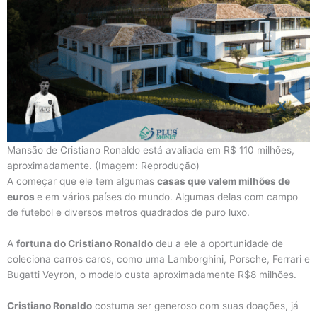
Mansão de Cristiano Ronaldo está avaliada em R$ 110 milhões,
aproximadamente. (Imagem: Reprodução)
A começar que ele tem algumas
casas que valem milhões de
euros
e em vários países do mundo. Algumas delas com campo
de futebol e diversos metros quadrados de puro luxo.
A
fortuna do Cristiano Ronaldo
deu a ele a oportunidade de
coleciona carros caros, como uma Lamborghini, Porsche, Ferrari e
Bugatti Veyron, o modelo custa aproximadamente R$8 milhões.
Cristiano Ronaldo
costuma ser generoso com suas doações, já