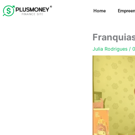
Ir
Home
Empreen
para
o
conteúdo
Franquias
Julia Rodrigues
/
0