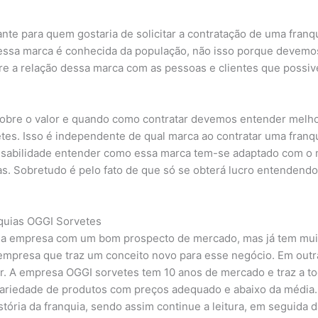
nte para quem gostaria de solicitar a contratação de uma franq
o essa marca é conhecida da população, não isso porque devem
 a relação dessa marca com as pessoas e clientes que possivel
sobre o valor e quando como contratar devemos entender melho
tes. Isso é independente de qual marca ao contratar uma franqu
nsabilidade entender como essa marca tem-se adaptado com o
as. Sobretudo é pelo fato de que só se obterá lucro entenden
quias OGGI Sorvetes
a empresa com um bom prospecto de mercado, mas já tem muita
empresa que traz um conceito novo para esse negócio. Em outr
. A empresa OGGI sorvetes tem 10 anos de mercado e traz a to
ariedade de produtos com preços adequado e abaixo da média.
tória da franquia, sendo assim continue a leitura, em seguida