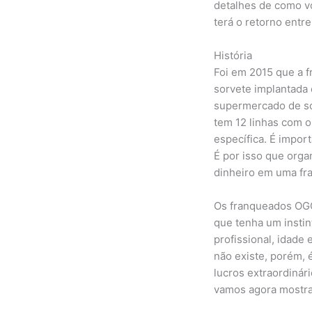
detalhes de como vo
terá o retorno entre
História
Foi em 2015 que a f
sorvete implantada
supermercado de so
tem 12 linhas com 
específica. É impor
É por isso que orga
dinheiro em uma fra
Os franqueados OGG
que tenha um insti
profissional, idade
não existe, porém, 
lucros extraordinár
vamos agora mostra