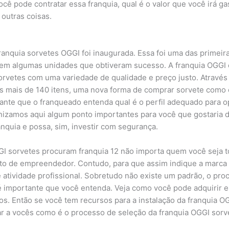
cê pode contratar essa franquia, qual é o valor que você irá g
 outras coisas.
ranquia sorvetes OGGI foi inaugurada. Essa foi uma das primeira
 em algumas unidades que obtiveram sucesso. A franquia OGGI
rvetes com uma variedade de qualidade e preço justo. Através 
os mais de 140 itens, uma nova forma de comprar sorvete como
tante que o franqueado entenda qual é o perfil adequado para o
nizamos aqui algum ponto importantes para você que gostaria d
nquia e possa, sim, investir com segurança.
I sorvetes procuram franquia 12 não importa quem você seja 
nto de empreendedor. Contudo, para que assim indique a marca
 e atividade profissional. Sobretudo não existe um padrão, o pro
é importante que você entenda. Veja como você pode adquirir e
ios. Então se você tem recursos para a instalação da franquia OG
r a vocês como é o processo de seleção da franquia OGGI sor