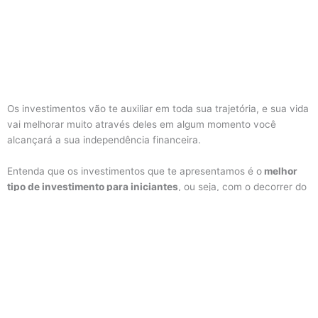
Os investimentos vão te auxiliar em toda sua trajetória, e sua vida
vai melhorar muito através deles em algum momento você
alcançará a sua independência financeira.
Entenda que os investimentos que te apresentamos é o
melhor
tipo de investimento para iniciantes
, ou seja, com o decorrer do
tempo a tendência é que você me ligue para fundos com riscos
um pouco maiores, mas, que também vão te oferecer uma
lucratividade maior. Sendo assim em vista seu dinheiro e nos
lugares indicados enquanto se dedica no estudo do mercado
financeiro.