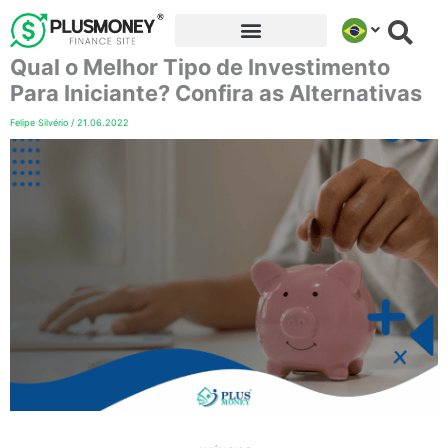
Ir
para
Qual o Melhor Tipo de Investimento
o
conteúdo
Para Iniciante? Confira as Alternativas
Felipe Silvério
/
21.06.2022