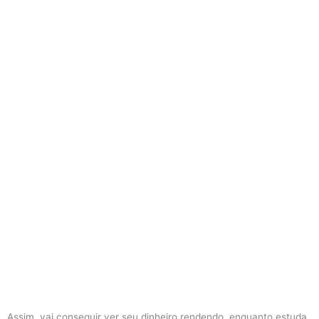
Assim, vai conseguir ver seu dinheiro rendendo, enquanto estuda