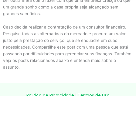
ser outra meta como fazer com que uma empresa cresça ou que
um grande sonho como a casa própria seja alcançado sem
grandes sacrifícios.
Caso decida realizar a contratação de um consultor financeiro.
Pesquise todas as alternativas do mercado e procure um valor
justo pela prestação do serviço, que se enquadre em suas
necessidades. Compartilhe este post com uma pessoa que está
passando por dificuldades para gerenciar suas finanças. Também
veja os posts relacionados abaixo e entenda mais sobre o
assunto.
Politica de Privacidade
|
Termos de Uso
Aviso:
Este site é informativo e não representa nenhuma instituição
financeira. Não realizamos aprovação de crédito. Todas as
condições, limites e aprovações são definidos exclusivamente pelos
bancos parceiros.