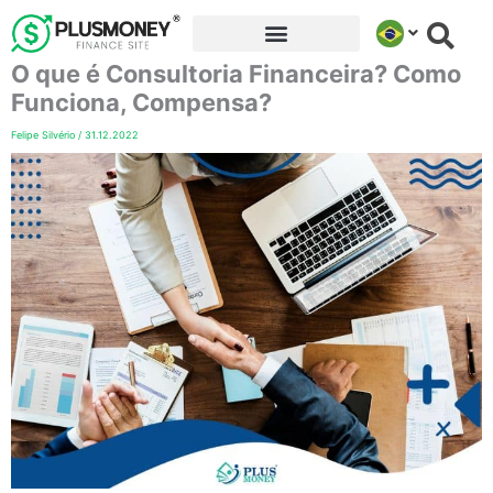
Ir
para
O que é Consultoria Financeira? Como
o
conteúdo
Funciona, Compensa?
Felipe Silvério
/
31.12.2022