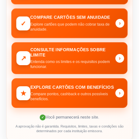
COMPARE CARTÕES SEM ANUIDADE
✓
›
Explore cartões que podem não cobrar taxa de
anuidade.
CONSULTE INFORMAÇÕES SOBRE
LIMITE
↗
›
Entenda como os limites e os requisitos podem
funcionar.
EXPLORE CARTÕES COM BENEFÍCIOS
★
›
Compare pontos, cashback e outros possíveis
benefícios.
Você permanecerá neste site.
✓
A aprovação não é garantida. Requisitos, limites, taxas e condições são
determinados por cada instituição emissora.