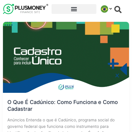
Ir
para
o
conteúdo
O Que É Cadúnico: Como Funciona e Como
Cadastrar
Anúncios Entenda o que é Cadúnico, programa social do
governo federal que funciona como instrumento para