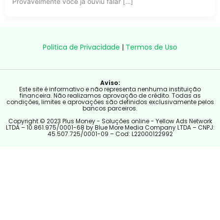
Provavelmente você já ouviu falar […]
Politica de Privacidade
|
Termos de Uso
Aviso:
Este site é informativo e não representa nenhuma instituição
financeira. Não realizamos aprovação de crédito. Todas as
condições, limites e aprovações são definidos exclusivamente pelos
bancos parceiros.
Copyright © 2023 Plus Money - Soluções online - Yellow Ads Network
LTDA – 10.861.975/0001-68 by Blue More Media Company LTDA – CNPJ:
45.507.725/0001-09 – Cod: L22000122992