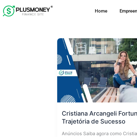
Ir
Home
Empreen
para
o
conteúdo
Cristiana Arcangeli Fortu
Trajetória de Sucesso
Anúncios Saiba agora como Cristi