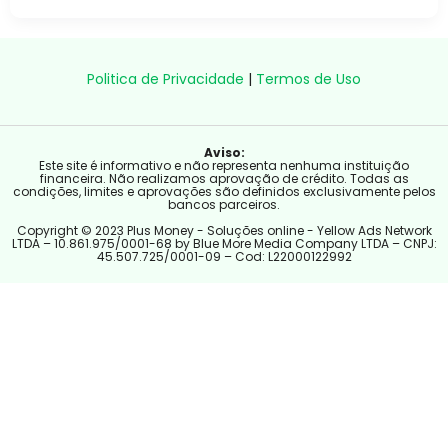
Politica de Privacidade
|
Termos de Uso
Aviso:
Este site é informativo e não representa nenhuma instituição
financeira. Não realizamos aprovação de crédito. Todas as
condições, limites e aprovações são definidos exclusivamente pelos
bancos parceiros.
Copyright © 2023 Plus Money - Soluções online - Yellow Ads Network
LTDA – 10.861.975/0001-68 by Blue More Media Company LTDA – CNPJ:
45.507.725/0001-09 – Cod: L22000122992