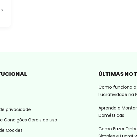
ês
TUCIONAL
ÚLTIMAS NOT
Como funciona a 
Lucratividade na P
o
Aprenda a Montar
 de privacidade
Domésticas
e Condições Gerais de uso
Como Fazer Dinhei
 de Cookies
Simples e Lucrativ