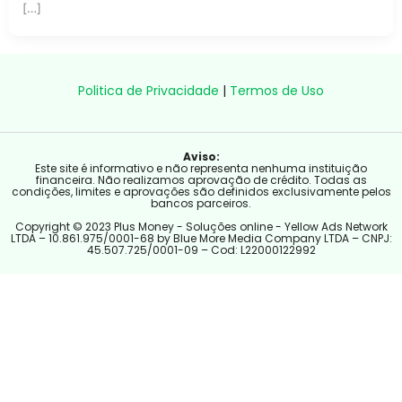
[…]
Politica de Privacidade
|
Termos de Uso
Aviso:
Este site é informativo e não representa nenhuma instituição
financeira. Não realizamos aprovação de crédito. Todas as
condições, limites e aprovações são definidos exclusivamente pelos
bancos parceiros.
Copyright © 2023 Plus Money - Soluções online - Yellow Ads Network
LTDA – 10.861.975/0001-68 by Blue More Media Company LTDA – CNPJ:
45.507.725/0001-09 – Cod: L22000122992