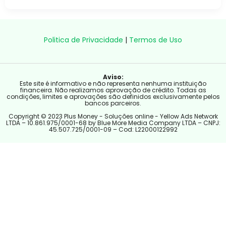
Politica de Privacidade
|
Termos de Uso
Aviso:
Este site é informativo e não representa nenhuma instituição
financeira. Não realizamos aprovação de crédito. Todas as
condições, limites e aprovações são definidos exclusivamente pelos
bancos parceiros.
Copyright © 2023 Plus Money - Soluções online - Yellow Ads Network
LTDA – 10.861.975/0001-68 by Blue More Media Company LTDA – CNPJ:
45.507.725/0001-09 – Cod: L22000122992