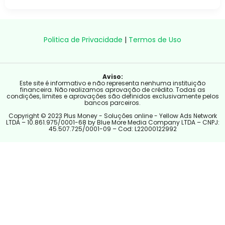
Politica de Privacidade
|
Termos de Uso
Aviso:
Este site é informativo e não representa nenhuma instituição
financeira. Não realizamos aprovação de crédito. Todas as
condições, limites e aprovações são definidos exclusivamente pelos
bancos parceiros.
Copyright © 2023 Plus Money - Soluções online - Yellow Ads Network
LTDA – 10.861.975/0001-68 by Blue More Media Company LTDA – CNPJ:
45.507.725/0001-09 – Cod: L22000122992