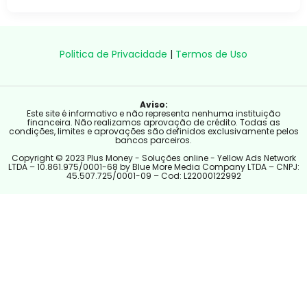
Politica de Privacidade
|
Termos de Uso
Aviso:
Este site é informativo e não representa nenhuma instituição
financeira. Não realizamos aprovação de crédito. Todas as
condições, limites e aprovações são definidos exclusivamente pelos
bancos parceiros.
Copyright © 2023 Plus Money - Soluções online - Yellow Ads Network
LTDA – 10.861.975/0001-68 by Blue More Media Company LTDA – CNPJ:
45.507.725/0001-09 – Cod: L22000122992