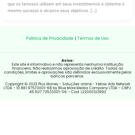
que os famosos utilizam em seus investimentos e obtenha o
mesmo sucesso e alcance seus objetivos. […]
Politica de Privacidade
|
Termos de Uso
Aviso:
Este site é informativo e não representa nenhuma instituição
financeira. Não realizamos aprovação de crédito. Todas as
condições, limites e aprovações são definidos exclusivamente pelos
bancos parceiros.
Copyright © 2023 Plus Money - Soluções online - Yellow Ads Network
LTDA – 10.861.975/0001-68 by Blue More Media Company LTDA – CNPJ:
45.507.725/0001-09 – Cod: L22000122992