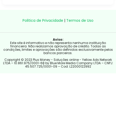
Politica de Privacidade
|
Termos de Uso
Aviso:
Este site é informativo e não representa nenhuma instituição
financeira. Não realizamos aprovação de crédito. Todas as
condições, limites e aprovações são definidos exclusivamente pelos
bancos parceiros.
Copyright © 2023 Plus Money - Soluções online - Yellow Ads Network
LTDA – 10.861.975/0001-68 by Blue More Media Company LTDA – CNPJ:
45.507.725/0001-09 – Cod: L22000122992