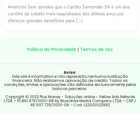
Anúncios Sem dúvidas que o Cartão Santander SX é um dos
cartões de crédito mais requisitados dos últimos anos por
oferecer grandes benefícios para […]
Politica de Privacidade
|
Termos de Uso
Aviso:
Este site é informativo e não representa nenhuma instituição
financeira. Não realizamos aprovação de crédito. Todas as
condições, limites e aprovações são definidos exclusivamente pelos
bancos parceiros.
Copyright © 2023 Plus Money - Soluções online - Yellow Ads Network
LTDA – 10.861.975/0001-68 by Blue More Media Company LTDA – CNPJ:
45.507.725/0001-09 – Cod: L22000122992