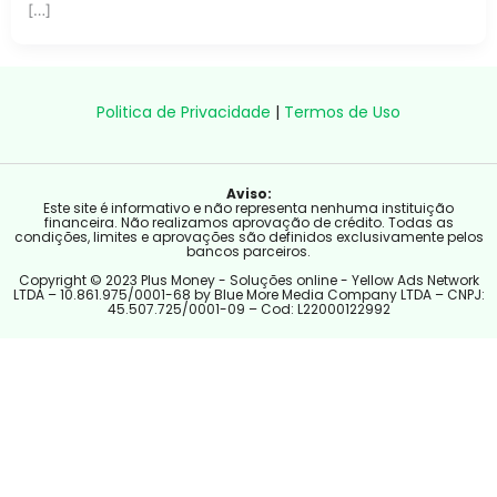
[…]
Politica de Privacidade
|
Termos de Uso
Aviso:
Este site é informativo e não representa nenhuma instituição
financeira. Não realizamos aprovação de crédito. Todas as
condições, limites e aprovações são definidos exclusivamente pelos
bancos parceiros.
Copyright © 2023 Plus Money - Soluções online - Yellow Ads Network
LTDA – 10.861.975/0001-68 by Blue More Media Company LTDA – CNPJ:
45.507.725/0001-09 – Cod: L22000122992