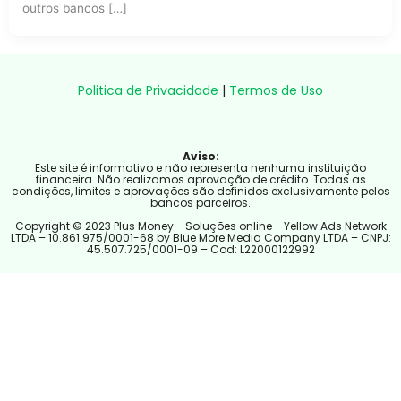
outros bancos […]
Politica de Privacidade
|
Termos de Uso
Aviso:
Este site é informativo e não representa nenhuma instituição
financeira. Não realizamos aprovação de crédito. Todas as
condições, limites e aprovações são definidos exclusivamente pelos
bancos parceiros.
Copyright © 2023 Plus Money - Soluções online - Yellow Ads Network
LTDA – 10.861.975/0001-68 by Blue More Media Company LTDA – CNPJ:
45.507.725/0001-09 – Cod: L22000122992