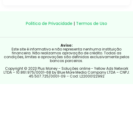
Politica de Privacidade
|
Termos de Uso
Aviso:
Este site é informativo e não representa nenhuma instituição
financeira. Não realizamos aprovação de crédito. Todas as
condições, limites e aprovações são definidos exclusivamente pelos
bancos parceiros.
Copyright © 2023 Plus Money - Soluções online - Yellow Ads Network
LTDA – 10.861.975/0001-68 by Blue More Media Company LTDA – CNPJ:
45.507.725/0001-09 – Cod: L22000122992