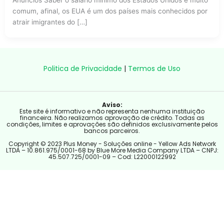
Anúncios Saber o salário mínimo dos Estados Unidos é muito
comum, afinal, os EUA é um dos países mais conhecidos por
atrair imigrantes do […]
Politica de Privacidade
|
Termos de Uso
Aviso:
Este site é informativo e não representa nenhuma instituição
financeira. Não realizamos aprovação de crédito. Todas as
condições, limites e aprovações são definidos exclusivamente pelos
bancos parceiros.
Copyright © 2023 Plus Money - Soluções online - Yellow Ads Network
LTDA – 10.861.975/0001-68 by Blue More Media Company LTDA – CNPJ:
45.507.725/0001-09 – Cod: L22000122992