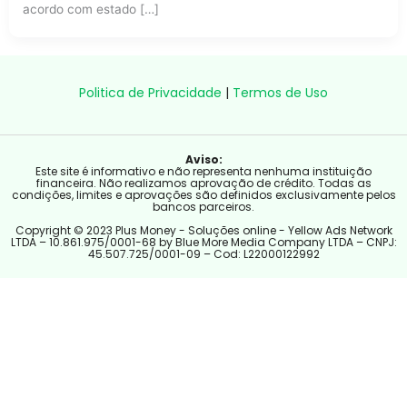
acordo com estado […]
Politica de Privacidade
|
Termos de Uso
Aviso:
Este site é informativo e não representa nenhuma instituição
financeira. Não realizamos aprovação de crédito. Todas as
condições, limites e aprovações são definidos exclusivamente pelos
bancos parceiros.
Copyright © 2023 Plus Money - Soluções online - Yellow Ads Network
LTDA – 10.861.975/0001-68 by Blue More Media Company LTDA – CNPJ:
45.507.725/0001-09 – Cod: L22000122992