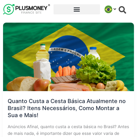
Ir
para
o
conteúdo
Quanto Custa a Cesta Básica Atualmente no
Brasil? Itens Necessários, Como Montar a
Sua e Mais!
Anúncios Afinal, quanto custa a cesta básica no Brasil? Antes
de mais nada, é importante dizer que esse valor varia de