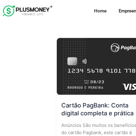
Ir
Home
Empreen
para
o
conteúdo
Cartão PagBank: Conta
digital completa e prática
Anúncios São muitos os benefício
do cartão Pagbank, este cartão é