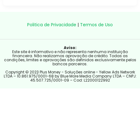
Politica de Privacidade
|
Termos de Uso
Aviso:
Este site é informativo e não representa nenhuma instituição
financeira. Não realizamos aprovação de crédito. Todas as
condições, limites e aprovações são definidos exclusivamente pelos
bancos parceiros.
Copyright © 2023 Plus Money - Soluções online - Yellow Ads Network
LTDA – 10.861.975/0001-68 by Blue More Media Company LTDA – CNPJ:
45.507.725/0001-09 – Cod: L22000122992