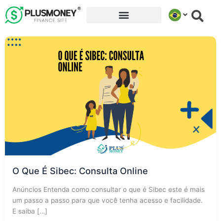
Ir
para
o
conteúdo
O Que É Sibec: Consulta Online
Anúncios Entenda como consultar o que é Sibec este é mais
um passo a passo para que você tenha acesso e facilidade.
E saiba […]