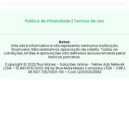
Politica de Privacidade
|
Termos de Uso
Aviso:
Este site é informativo e não representa nenhuma instituição
financeira. Não realizamos aprovação de crédito. Todas as
condições, limites e aprovações são definidos exclusivamente pelos
bancos parceiros.
Copyright © 2023 Plus Money - Soluções online - Yellow Ads Network
LTDA – 10.861.975/0001-68 by Blue More Media Company LTDA – CNPJ:
45.507.725/0001-09 – Cod: L22000122992