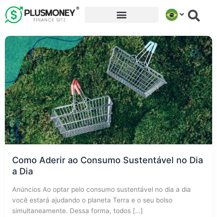
Ir
para
o
conteúdo
Como Aderir ao Consumo Sustentável no Dia
a Dia
Anúncios Ao optar pelo consumo sustentável no dia a dia
você estará ajudando o planeta Terra e o seu bolso
simultaneamente. Dessa forma, todos […]