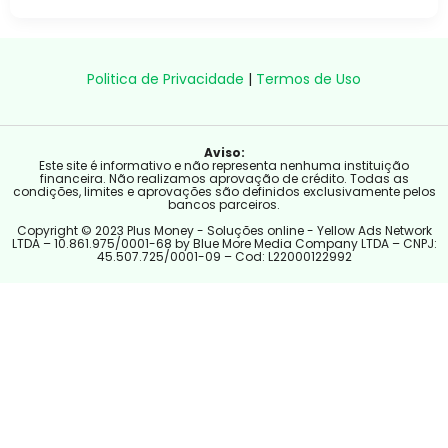
Politica de Privacidade
|
Termos de Uso
Aviso:
Este site é informativo e não representa nenhuma instituição
financeira. Não realizamos aprovação de crédito. Todas as
condições, limites e aprovações são definidos exclusivamente pelos
bancos parceiros.
Copyright © 2023 Plus Money - Soluções online - Yellow Ads Network
LTDA – 10.861.975/0001-68 by Blue More Media Company LTDA – CNPJ:
45.507.725/0001-09 – Cod: L22000122992