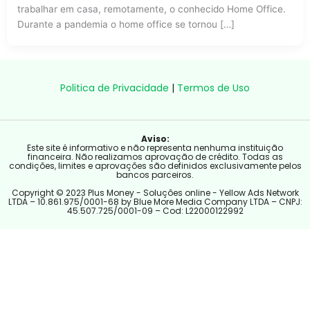
trabalhar em casa, remotamente, o conhecido Home Office.
Durante a pandemia o home office se tornou […]
Politica de Privacidade
|
Termos de Uso
Aviso:
Este site é informativo e não representa nenhuma instituição
financeira. Não realizamos aprovação de crédito. Todas as
condições, limites e aprovações são definidos exclusivamente pelos
bancos parceiros.
Copyright © 2023 Plus Money - Soluções online - Yellow Ads Network
LTDA – 10.861.975/0001-68 by Blue More Media Company LTDA – CNPJ:
45.507.725/0001-09 – Cod: L22000122992