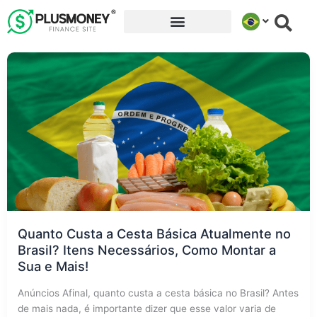
Ir
para
o
conteúdo
Quanto Custa a Cesta Básica Atualmente no
Brasil? Itens Necessários, Como Montar a
Sua e Mais!
Anúncios Afinal, quanto custa a cesta básica no Brasil? Antes
de mais nada, é importante dizer que esse valor varia de