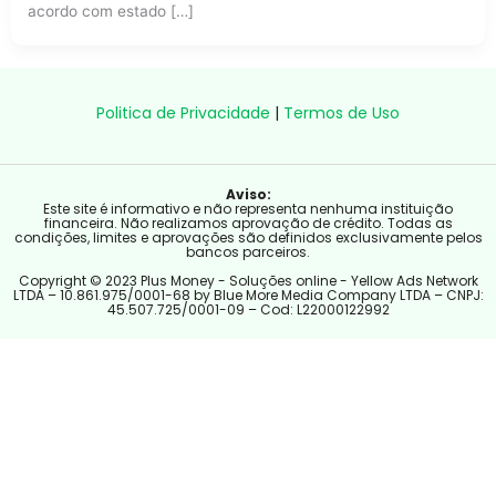
acordo com estado […]
Politica de Privacidade
|
Termos de Uso
Aviso:
Este site é informativo e não representa nenhuma instituição
financeira. Não realizamos aprovação de crédito. Todas as
condições, limites e aprovações são definidos exclusivamente pelos
bancos parceiros.
Copyright © 2023 Plus Money - Soluções online - Yellow Ads Network
LTDA – 10.861.975/0001-68 by Blue More Media Company LTDA – CNPJ:
45.507.725/0001-09 – Cod: L22000122992