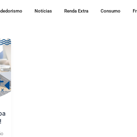
dedorismo
Notícias
Renda Extra
Consumo
F
ba
!
ão