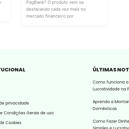
o
PagBank? O produto vem se
destacando cada vez mais no
mercado financeiro por
TUCIONAL
ÚLTIMAS NOT
Como funciona a 
Lucratividade na P
o
Aprenda a Montar
 de privacidade
Domésticas
e Condições Gerais de uso
Como Fazer Dinhei
 de Cookies
Simples e Lucrativ