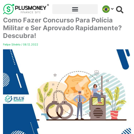
Ir
para
Como Fazer Concurso Para Polícia
o
conteúdo
Militar e Ser Aprovado Rapidamente?
Descubra!
Felipe Silvério
/
08.12.2022