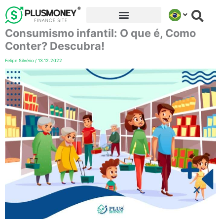
Ir
para
Consumismo infantil: O que é, Como
o
conteúdo
Conter? Descubra!
Felipe Silvério
/
13.12.2022