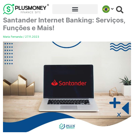
Ir
para
Santander Internet Banking: Serviços,
o
conteúdo
Funções e Mais!
Maria Fernanda
/
27.11.2023