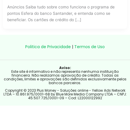
Anúncios Saiba tudo sobre como funciona o programa de
pontos Esfera do banco Santander, e entenda como se
beneficiar. Os cartões de crédito do […]
Politica de Privacidade
|
Termos de Uso
Aviso:
Este site é informativo e não representa nenhuma instituição
financeira. Não realizamos aprovação de crédito. Todas as
condições, limites e aprovações são definidos exclusivamente pelos
bancos parceiros.
Copyright © 2023 Plus Money - Soluções online - Yellow Ads Network
LTDA – 10.861.975/0001-68 by Blue More Media Company LTDA – CNPJ:
45.507.725/0001-09 – Cod: L22000122992