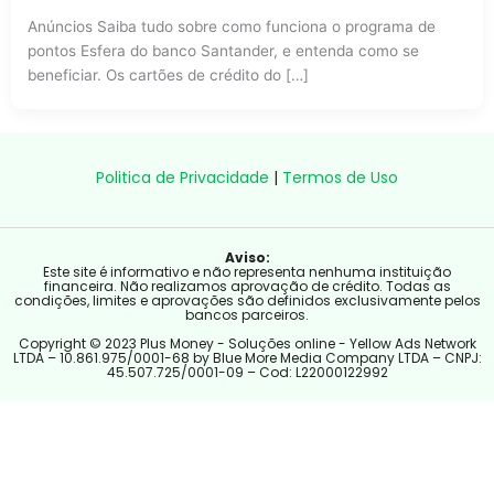
Anúncios Saiba tudo sobre como funciona o programa de
pontos Esfera do banco Santander, e entenda como se
beneficiar. Os cartões de crédito do […]
Politica de Privacidade
|
Termos de Uso
Aviso:
Este site é informativo e não representa nenhuma instituição
financeira. Não realizamos aprovação de crédito. Todas as
condições, limites e aprovações são definidos exclusivamente pelos
bancos parceiros.
Copyright © 2023 Plus Money - Soluções online - Yellow Ads Network
LTDA – 10.861.975/0001-68 by Blue More Media Company LTDA – CNPJ:
45.507.725/0001-09 – Cod: L22000122992