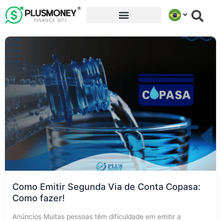
Ir
para
o
conteúdo
Como Emitir Segunda Via de Conta Copasa:
Como fazer!
Anúncios Muitas pessoas têm dificuldade em emitir a