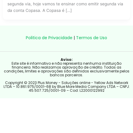
segunda via, hoje vamos te ensinar como emitir segunda via
da conta Copasa. A Copasa é […]
Politica de Privacidade
|
Termos de Uso
Aviso:
Este site é informativo e não representa nenhuma instituição
financeira. Não realizamos aprovação de crédito. Todas as
condições, limites e aprovações são definidos exclusivamente pelos
bancos parceiros.
Copyright © 2023 Plus Money - Soluções online - Yellow Ads Network
LTDA – 10.861.975/0001-68 by Blue More Media Company LTDA – CNPJ:
45.507.725/0001-09 – Cod: L22000122992